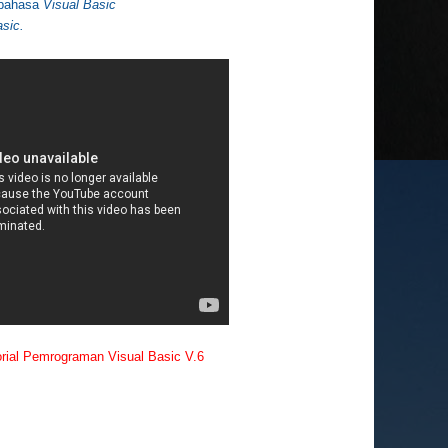
 bahasa
Visual Basic
sic.
al Pemrograman Visual Basic V.6