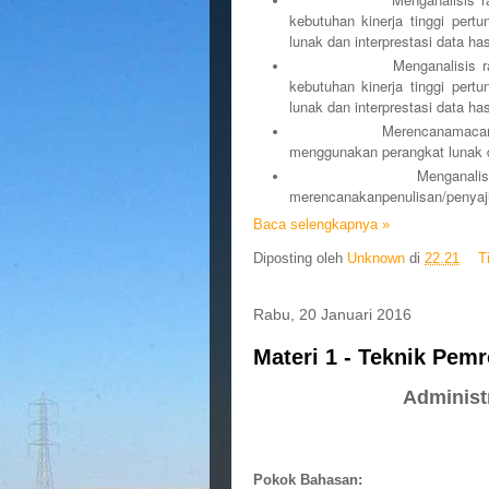
kebutuhan kinerja tinggi per
lunak dan interprestasi data hasi
Menganalisis rangkaian 
kebutuhan kinerja tinggi per
lunak dan interprestasi data hasi
Merencanamacam-macam ca
menggunakan perangkat lunak da
Menganalisis macam-m
merencanakanpenulisan/penyajia
Baca selengkapnya »
Diposting oleh
Unknown
di
22.21
T
Rabu, 20 Januari 2016
Materi 1 - Teknik Pem
Administ
Pokok Bahasan: