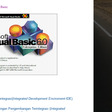
 Basic
ntegrasi(
Integrated Development Enviroment
-IDE)
ngan Pengembangan Terintegrasi (
Integrated