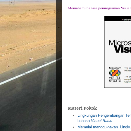
Me
mahami
bahasa pemrograman Visual
Materi Pokok
Lingkungan Pengembangan Teri
bahasa
Visual Basic
M
emulai menggu-nakan Lingku