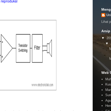
 reproduksi
Meng
Un
Lihat 
Arsip
▼
20
▼
M
M
Web 
Muh
Kus
Mar
Sum
Agu
Hen