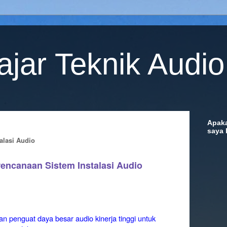
ajar Teknik Audi
Apak
saya 
alasi Audio
encanaan Sistem Instalasi Audio
penguat daya besar audio kinerja tinggi untuk