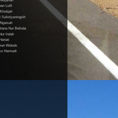
i Nurjanah
han Lutfi
 Khotijah
i Sulistiyaningsih
i Ngaisah
tiana Nur Belinda
 Nur Indah
Hartati
met Widodo
yo Harmadi