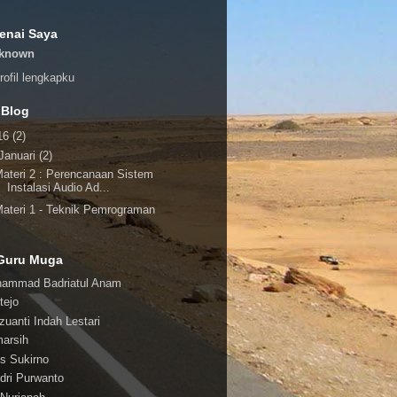
enai Saya
known
profil lengkapku
 Blog
16
(2)
Januari
(2)
ateri 2 : Perencanaan Sistem
Instalasi Audio Ad...
ateri 1 - Teknik Pemrograman
Guru Muga
ammad Badriatul Anam
tejo
zuanti Indah Lestari
arsih
s Sukirno
dri Purwanto