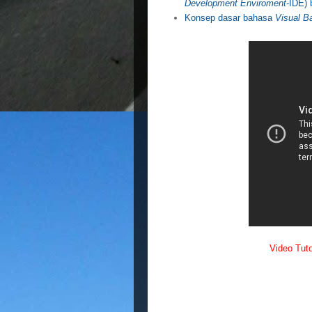
Development Enviroment
-IDE)
K
onsep dasar bahasa
Visual Ba
Video Tutori